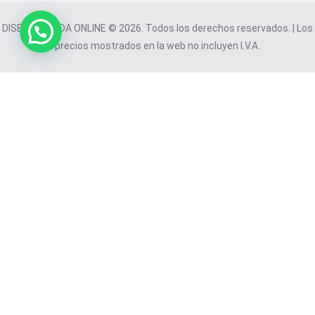
DISEÑO TIENDA ONLINE © 2026. Todos los derechos reservados. | Los
precios mostrados en la web no incluyen I.V.A.
Este sitio web utiliza cookies para mejorar su experiencia. Al
continuar navegando, acepta nuestro uso de cookies.
Utilizamos 11 cookies: 1 esenciales, 4 analíticas y 6 de
marketing.
Aceptar todas
Rechazar todas
Configurar cookies