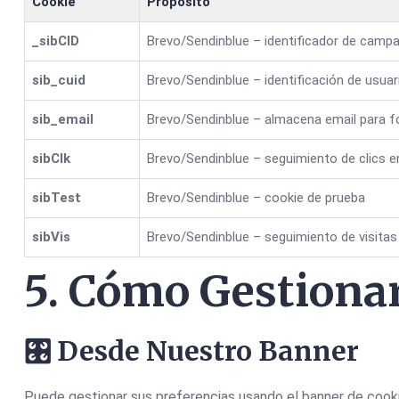
Cookie
Propósito
_sibCID
Brevo/Sendinblue – identificador de camp
sib_cuid
Brevo/Sendinblue – identificación de usuar
sib_email
Brevo/Sendinblue – almacena email para f
sibClk
Brevo/Sendinblue – seguimiento de clics e
sibTest
Brevo/Sendinblue – cookie de prueba
sibVis
Brevo/Sendinblue – seguimiento de visitas
5. Cómo Gestionar
🎛️ Desde Nuestro Banner
Puede gestionar sus preferencias usando el banner de cookie