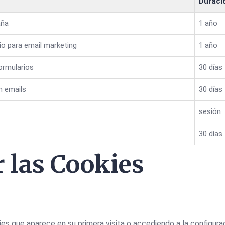
Duraci
aña
1 año
io para email marketing
1 año
ormularios
30 días
n emails
30 días
sesión
30 días
 las Cookies
s que aparece en su primera visita o accediendo a la configurac