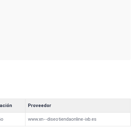
ación
Proveedor
ño
www.xn--diseotiendaonline-ixb.es