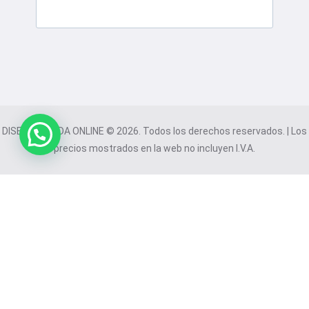
DISEÑO TIENDA ONLINE © 2026. Todos los derechos reservados. | Los
precios mostrados en la web no incluyen I.V.A.
Este sitio web utiliza cookies para mejorar su experiencia. Al
continuar navegando, acepta nuestro uso de cookies.
Utilizamos 11 cookies: 1 esenciales, 4 analíticas y 6 de
marketing.
Aceptar todas