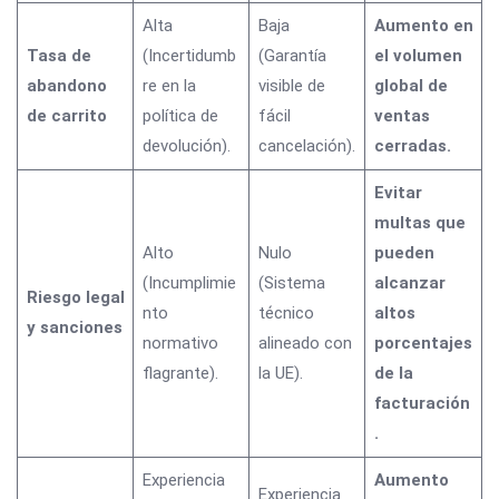
Alta
Baja
Aumento en
Tasa de
(Incertidumb
(Garantía
el volumen
abandono
re en la
visible de
global de
de carrito
política de
fácil
ventas
devolución).
cancelación).
cerradas.
Evitar
multas que
Alto
Nulo
pueden
(Incumplimie
(Sistema
alcanzar
Riesgo legal
nto
técnico
altos
y sanciones
normativo
alineado con
porcentajes
flagrante).
la UE).
de la
facturación
.
Experiencia
Aumento
Experiencia